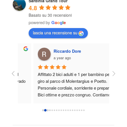
Sardinia Grand Tour
4.8
Basato su 30 recensioni
powered by
G
o
o
g
l
e
lascia una recensione su
Riccardo Dore
a year ago
al 
Affittato 2 bici adulti e 1 per bambino per 
Person
 vado 
giro al parco di Molentargius e Poetto. 
aggior
 
Personale cordiale, sorridente e preparato. 
Deluso
i 
Bici ottime e prezzo congruo. Contiamo di 
e le 
tornarci per un tour in Sardegna di più 
to.
giorni. Consigliatissimo!