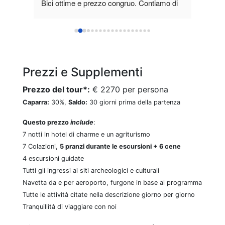
i 
Bici ottime e prezzo congruo. Contiamo di 
e le 
tornarci per un tour in Sardegna di più 
to.
giorni. Consigliatissimo!
Prezzi e Supplementi
Prezzo del tour*:
€ 2270 per persona
Caparra:
30%,
Saldo:
30 giorni prima della partenza
Questo prezzo
include
:
7 notti in hotel di charme e un agriturismo
7 Colazioni,
5 pranzi durante le escursioni + 6 cene
4 escursioni guidate
Tutti gli ingressi ai siti archeologici e culturali
Navetta da e per aeroporto, furgone in base al programma
Tutte le attività citate nella descrizione giorno per giorno
Tranquillità di viaggiare con noi