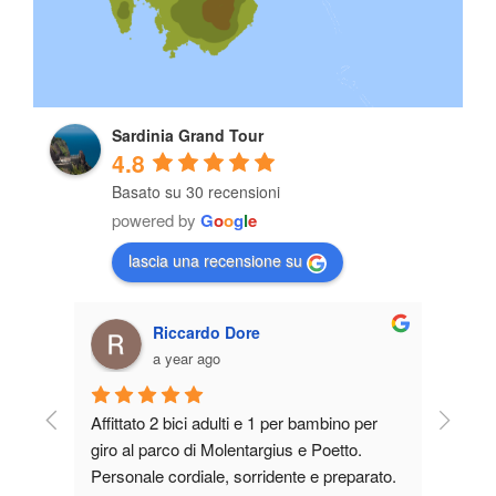
Sardinia Grand Tour
4.8
Basato su 30 recensioni
powered by
G
o
o
g
l
e
lascia una recensione su
Riccardo Dore
a year ago
al 
Affittato 2 bici adulti e 1 per bambino per 
Person
 vado 
giro al parco di Molentargius e Poetto. 
aggior
 
Personale cordiale, sorridente e preparato. 
Deluso