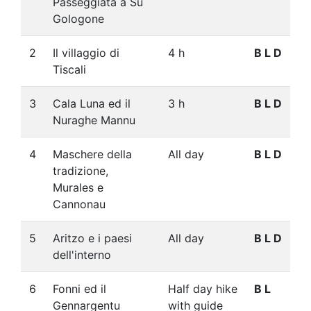
Passeggiata a Su
Gologone
2
Il villaggio di
4 h
B L D
Tiscali
3
Cala Luna ed il
3 h
B L D
Nuraghe Mannu
4
Maschere della
All day
B L D
tradizione,
Murales e
Cannonau
5
Aritzo e i paesi
All day
B L D
dell'interno
6
Fonni ed il
Half day hike
B L
Gennargentu
with guide