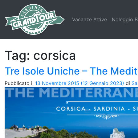
Vacanze Attive
Noleggio B
Tag:
corsica
Tre Isole Uniche – The Medi
Pubblicato il
13 Novembre 2015
(12 Gennaio 2023)
di
Sa