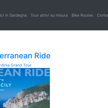
ici in Sardegna
Tour attivi su misura
Bike Routes
Conta
terranean Ride
rdinia Grand Tour