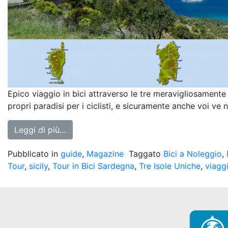
Epico viaggio in bici attraverso le tre meravigliosamente 
propri paradisi per i ciclisti, e sicuramente anche voi ve
from Tre Isole Uniche – The Mediterranea
Leggi di più…
Pubblicato in
guide
,
Magazine
Taggato
Bici a Noleggio
,
Tour
,
sicily
,
Tour in Bici Sardegna
,
Tre Isole Uniche
,
viaggi