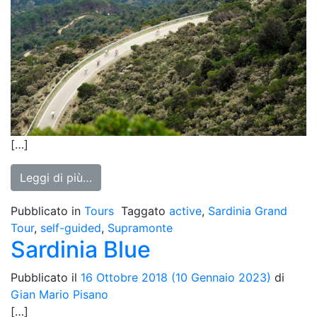
[…]
from Il Giro del Supramonte
Leggi di più…
Pubblicato in
Tours
Taggato
active
,
Sardinia Grand
Tour
,
self-guided
,
Supramonte
Sardinia Blue
Pubblicato il
16 Ottobre 2018
(10 Gennaio 2023)
di
Gian Mario Pisano
[…]