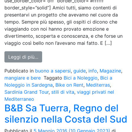
use_border_color=”off” border_color=”#ffffff”
border_style=”solid”] Amici tutti, siamo contenti di
presentarvi un progetto che avevamo nel cuore da
tempo. Sempre più spesso, gli ospiti ci dicono che
viaggiando con noi hanno provato emozione e
divertimento, scoperta e conoscenza, e che forse un
viaggio così bello non l’avevano mai fatto. E […]
from Mediterras, Viaggi Esclusivi Nel Med
Leggi di più…
Pubblicato in
buono a sapersi
,
guide
,
info
,
Magazine
,
mangiare e bere
Taggato
Bici a Noleggio
,
Bici a
Noleggio in Sardegna
,
Bike on Rent
,
Mediterras
,
Sardinia Grand Tour
,
stili di vita
,
viaggi privati nel
Mediterraneo
B&B Sa Tuerra, Regno del
silenzio nella Costa del Sud
Pubblicato il
5 Maggio 2016
(10 Gennaio 2023)
di