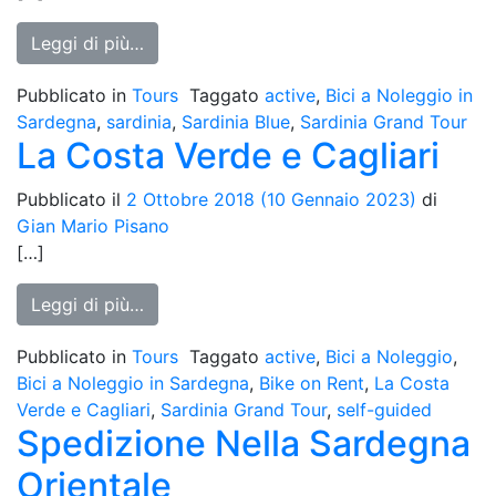
from Sardinia Blue
Leggi di più…
Pubblicato in
Tours
Taggato
active
,
Bici a Noleggio in
Sardegna
,
sardinia
,
Sardinia Blue
,
Sardinia Grand Tour
La Costa Verde e Cagliari
Pubblicato il
2 Ottobre 2018
(10 Gennaio 2023)
di
Gian Mario Pisano
[…]
from La Costa Verde e Cagliari
Leggi di più…
Pubblicato in
Tours
Taggato
active
,
Bici a Noleggio
,
Bici a Noleggio in Sardegna
,
Bike on Rent
,
La Costa
Verde e Cagliari
,
Sardinia Grand Tour
,
self-guided
Spedizione Nella Sardegna
Orientale