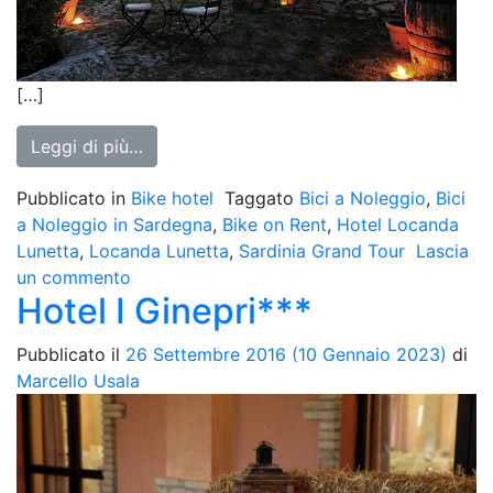
[…]
from Locanda Lunetta***
Leggi di più…
Pubblicato in
Bike hotel
Taggato
Bici a Noleggio
,
Bici
a Noleggio in Sardegna
,
Bike on Rent
,
Hotel Locanda
Lunetta
,
Locanda Lunetta
,
Sardinia Grand Tour
Lascia
su
un commento
Hotel I Ginepri***
Locanda
Lunetta***
Pubblicato il
26 Settembre 2016
(10 Gennaio 2023)
di
Marcello Usala