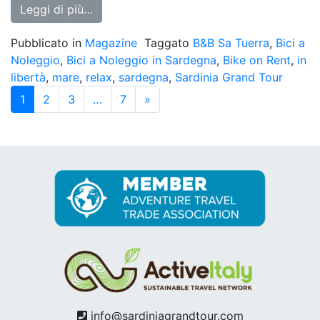
from B&B Sa Tuerra, Regno del silenzio ne
Leggi di più…
Pubblicato in
Magazine
Taggato
B&B Sa Tuerra
,
Bici a
Noleggio
,
Bici a Noleggio in Sardegna
,
Bike on Rent
,
in
libertà
,
mare
,
relax
,
sardegna
,
Sardinia Grand Tour
Navigazione
1
2
3
…
7
»
degli
articoli
info@sardiniagrandtour.com