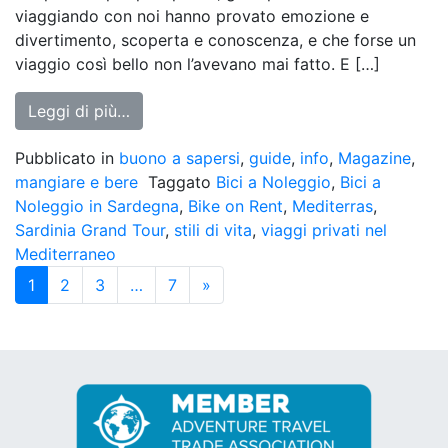
viaggiando con noi hanno provato emozione e
divertimento, scoperta e conoscenza, e che forse un
viaggio così bello non l’avevano mai fatto. E […]
from Mediterras, Viaggi Esclusivi Nel Med
Leggi di più…
Pubblicato in
buono a sapersi
,
guide
,
info
,
Magazine
,
mangiare e bere
Taggato
Bici a Noleggio
,
Bici a
Noleggio in Sardegna
,
Bike on Rent
,
Mediterras
,
Sardinia Grand Tour
,
stili di vita
,
viaggi privati nel
Mediterraneo
Navigazione
1
2
3
…
7
»
degli
articoli