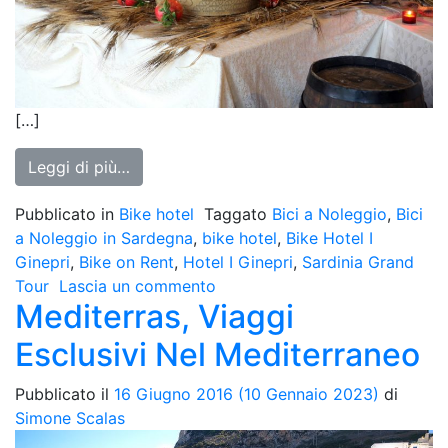
[…]
from Hotel I Ginepri***
Leggi di più…
Pubblicato in
Bike hotel
Taggato
Bici a Noleggio
,
Bici
a Noleggio in Sardegna
,
bike hotel
,
Bike Hotel I
Ginepri
,
Bike on Rent
,
Hotel I Ginepri
,
Sardinia Grand
su
Tour
Lascia un commento
Mediterras, Viaggi
Hotel
I
Esclusivi Nel Mediterraneo
Ginepri***
Pubblicato il
16 Giugno 2016
(10 Gennaio 2023)
di
Simone Scalas