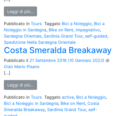
from Spedizione Nella Sardegna Orientale
Leggi di più…
Pubblicato in
Tours
Taggato
Bici a Noleggio
,
Bici a
Noleggio in Sardegna
,
Bike on Rent
,
impegnativo
,
Sardegna Orientale
,
Sardinia Grand Tour
,
self-guided
,
Spedizione Nella Sardegna Orientale
Costa Smeralda Breakaway
Pubblicato il
21 Settembre 2018
(10 Gennaio 2023)
di
Gian Mario Pisano
[…]
from Costa Smeralda Breakaway
Leggi di più…
Pubblicato in
Tours
Taggato
active
,
Bici a Noleggio
,
Bici a Noleggio in Sardegna
,
Bike on Rent
,
Costa
Smeralda Breakaway
,
Sardinia Grand Tour
,
self-
guided