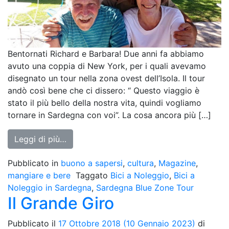
Bentornati Richard e Barbara! Due anni fa abbiamo
avuto una coppia di New York, per i quali avevamo
disegnato un tour nella zona ovest dell’Isola. Il tour
andò così bene che ci dissero: “ Questo viaggio è
stato il più bello della nostra vita, quindi vogliamo
tornare in Sardegna con voi”. La cosa ancora più […]
from Sardegna Blue Zone Tour
Leggi di più…
Pubblicato in
buono a sapersi
,
cultura
,
Magazine
,
mangiare e bere
Taggato
Bici a Noleggio
,
Bici a
Noleggio in Sardegna
,
Sardegna Blue Zone Tour
Il Grande Giro
Pubblicato il
17 Ottobre 2018
(10 Gennaio 2023)
di