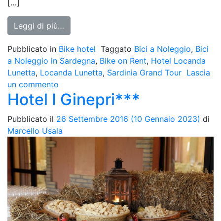
[…]
from Locanda Lunetta***
Leggi di più…
Pubblicato in
Bike hotel
Taggato
Bici a Noleggio
,
Bici
a Noleggio in Sardegna
,
Bike on Rent
,
Hotel Locanda
Lunetta
,
Locanda Lunetta
,
Sardinia Grand Tour
Lascia
su
un commento
Hotel I Ginepri***
Locanda
Lunetta***
Pubblicato il
26 Settembre 2016
(10 Gennaio 2023)
di
Marcello Usala