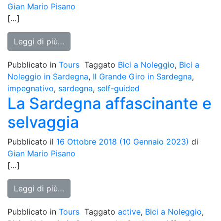
Gian Mario Pisano
[…]
from Il Grande Giro
Leggi di più…
Pubblicato in
Tours
Taggato
Bici a Noleggio
,
Bici a
Noleggio in Sardegna
,
Il Grande Giro in Sardegna
,
impegnativo
,
sardegna
,
self-guided
La Sardegna affascinante e
selvaggia
Pubblicato il
16 Ottobre 2018
(10 Gennaio 2023)
di
Gian Mario Pisano
[…]
from La Sardegna affascinante e selvaggi
Leggi di più…
Pubblicato in
Tours
Taggato
active
,
Bici a Noleggio
,