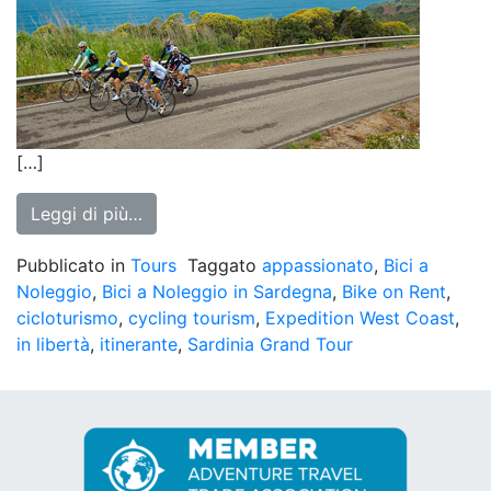
[…]
from Expedition West Coast
Leggi di più…
Pubblicato in
Tours
Taggato
appassionato
,
Bici a
Noleggio
,
Bici a Noleggio in Sardegna
,
Bike on Rent
,
cicloturismo
,
cycling tourism
,
Expedition West Coast
,
in libertà
,
itinerante
,
Sardinia Grand Tour