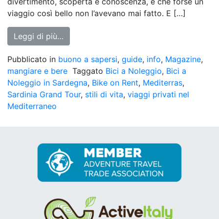
divertimento, scoperta e conoscenza, e che forse un
viaggio così bello non l’avevano mai fatto. E […]
from Mediterras, Viaggi Esclusivi Nel Med
Leggi di più…
Pubblicato in
buono a sapersi
,
guide
,
info
,
Magazine
,
mangiare e bere
Taggato
Bici a Noleggio
,
Bici a
Noleggio in Sardegna
,
Bike on Rent
,
Mediterras
,
Sardinia Grand Tour
,
stili di vita
,
viaggi privati nel
Mediterraneo